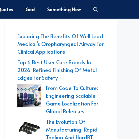
uotes
God
Something New
Exploring The Benefits Of Well Lead
Medical’s Oropharyngeal Airway For
Clinical Applications
Top 6 Best User Care Brands In
2026: Refined Finishing Of Metal
Edges For Safety
From Code To Culture:
Engineering Scalable
Game Localization For
Global Releases
The Evolution Of
Manufacturing: Rapid
Tooling And HordRT